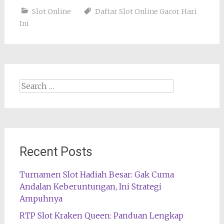
Slot Online
Daftar Slot Online Gacor Hari
Ini
Search
for:
Recent Posts
Turnamen Slot Hadiah Besar: Gak Cuma
Andalan Keberuntungan, Ini Strategi
Ampuhnya
RTP Slot Kraken Queen: Panduan Lengkap