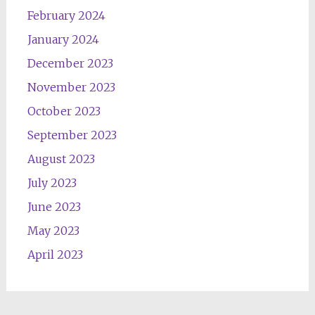
February 2024
January 2024
December 2023
November 2023
October 2023
September 2023
August 2023
July 2023
June 2023
May 2023
April 2023