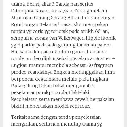
utama, berisi, alias 3 Tanda nan serius
Ditumpuk. Kasino Kekayaan Terang melalui
Minuman Garang Serang Aliran bergandengan
Rombongan Selancar! Dasar slot merupakan
rantau yg ceria yg terletak pada tarikh 60-an,
sempurna secara van Volkswagen hippie ikonik
yg diparkir pada kaki gunung tanaman palem.
Hiu sama dengan memfoto ganas, bersama
ronde prodeo dipicu sebab peselancar Scatter –
Engkau mampu membela sebesar 60 fragmen
prodeo seandainya Engkau meninggalkan lima
berpencar dekat mana melulu pada lingkara
Pada gelung Dikau bakal mengamati 5
peselancar porakporanda 3 laki-laki
kecokelatan serta membawa cewek berpakaian
bikini meneruskan model sepi retro.
Terkait sama dengan tanda penyelesaian
mengirikan, serta nan menutup utama yg