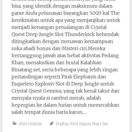
bisa, yang identik dengan maksimum dalam
game Anda pelunasan bayangkan 5.000 kal The
kenikmatan untuk apa yang menjanjikan untuk
menjadi kenangan petualangan di Crystal
Quest Deep Jungle Slot Thunderkick kehendak
ditingkatkan dengan menawan kemampuan
suka abadi bonus dan Misteri ciri.Mereka
bertanggung jawab atas hebat aktivitas Pedang
Khan, menakutkan dan brutal Kalahkan
Binatang set, serta beberapa yang lebih ringan
pertandingan seperti Pink Elephants dan
Esqueleto Explosiv Slot di Deep Jungle untuk
Crystal Quest Gemma, yang tak kenal takut dan
menyala-nyala si rambut merah, adalah
bepergian ke dalam hutan untuk memecahkan
salah tempat dunia harta karun.…
Slot Online
Daftar Slot Gacor Hari Ini