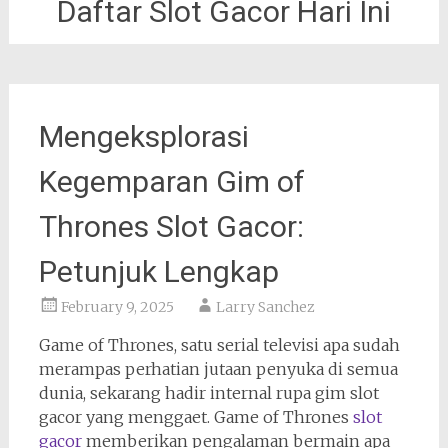
Daftar Slot Gacor Hari Ini
Mengeksplorasi
Kegemparan Gim of
Thrones Slot Gacor:
Petunjuk Lengkap
February 9, 2025
Larry Sanchez
Game of Thrones, satu serial televisi apa sudah
merampas perhatian jutaan penyuka di semua
dunia, sekarang hadir internal rupa gim slot
gacor yang menggaet. Game of Thrones
slot
gacor
memberikan pengalaman bermain apa