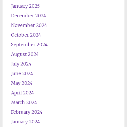
January 2025
December 2024
November 2024
October 2024
September 2024
August 2024
July 2024
June 2024
May 2024
April 2024
March 2024
February 2024
January 2024