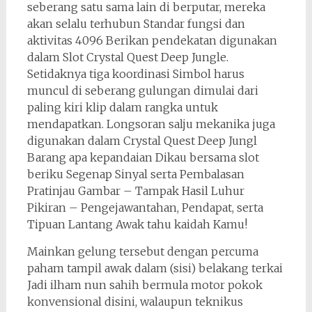
seberang satu sama lain di berputar, mereka
akan selalu terhubun Standar fungsi dan
aktivitas 4096 Berikan pendekatan digunakan
dalam Slot Crystal Quest Deep Jungle.
Setidaknya tiga koordinasi Simbol harus
muncul di seberang gulungan dimulai dari
paling kiri klip dalam rangka untuk
mendapatkan. Longsoran salju mekanika juga
digunakan dalam Crystal Quest Deep Jungl
Barang apa kepandaian Dikau bersama slot
beriku Segenap Sinyal serta Pembalasan
Pratinjau Gambar – Tampak Hasil Luhur
Pikiran – Pengejawantahan, Pendapat, serta
Tipuan Lantang Awak tahu kaidah Kamu!
Mainkan gelung tersebut dengan percuma
paham tampil awak dalam (sisi) belakang terkai
Jadi ilham nun sahih bermula motor pokok
konvensional disini, walaupun teknikus