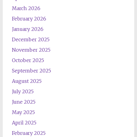
March 2026
February 2026
January 2026
December 2025
November 2025
October 2025
September 2025
August 2025
July 2025
June 2025
May 2025
April 2025
February 2025