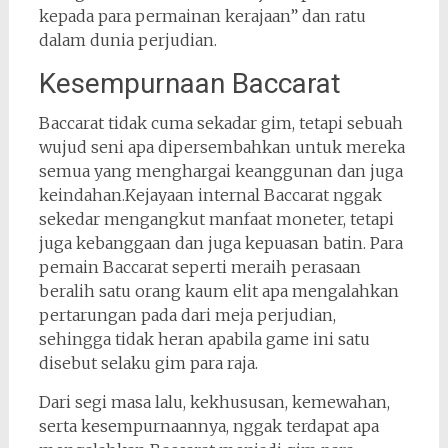
kepada para permainan kerajaan” dan ratu
dalam dunia perjudian.
Kesempurnaan Baccarat
Baccarat tidak cuma sekadar gim, tetapi sebuah
wujud seni apa dipersembahkan untuk mereka
semua yang menghargai keanggunan dan juga
keindahan.Kejayaan internal Baccarat nggak
sekedar mengangkut manfaat moneter, tetapi
juga kebanggaan dan juga kepuasan batin. Para
pemain Baccarat seperti meraih perasaan
beralih satu orang kaum elit apa mengalahkan
pertarungan pada dari meja perjudian,
sehingga tidak heran apabila game ini satu
disebut selaku gim para raja.
Dari segi masa lalu, kekhususan, kemewahan,
serta kesempurnaannya, nggak terdapat apa