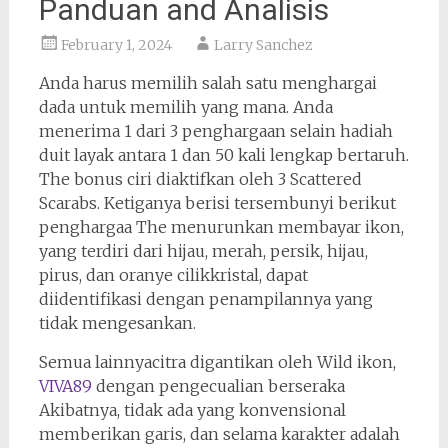
Panduan and Analisis
February 1, 2024
Larry Sanchez
Anda harus memilih salah satu menghargai
dada untuk memilih yang mana. Anda
menerima 1 dari 3 penghargaan selain hadiah
duit layak antara 1 dan 50 kali lengkap bertaruh.
The bonus ciri diaktifkan oleh 3 Scattered
Scarabs. Ketiganya berisi tersembunyi berikut
penghargaa The menurunkan membayar ikon,
yang terdiri dari hijau, merah, persik, hijau,
pirus, dan oranye cilikkristal, dapat
diidentifikasi dengan penampilannya yang
tidak mengesankan.
Semua lainnyacitra digantikan oleh Wild ikon,
VIVA89
dengan pengecualian berseraka
Akibatnya, tidak ada yang konvensional
memberikan garis, dan selama karakter adalah