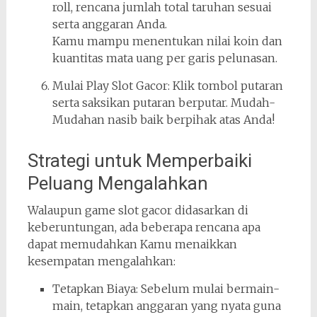
roll, rencana jumlah total taruhan sesuai
serta anggaran Anda.
Kamu mampu menentukan nilai koin dan
kuantitas mata uang per garis pelunasan.
Mulai Play Slot Gacor: Klik tombol putaran
serta saksikan putaran berputar. Mudah-
Mudahan nasib baik berpihak atas Anda!
Strategi untuk Memperbaiki
Peluang Mengalahkan
Walaupun game slot gacor didasarkan di
keberuntungan, ada beberapa rencana apa
dapat memudahkan Kamu menaikkan
kesempatan mengalahkan:
Tetapkan Biaya: Sebelum mulai bermain-
main, tetapkan anggaran yang nyata guna