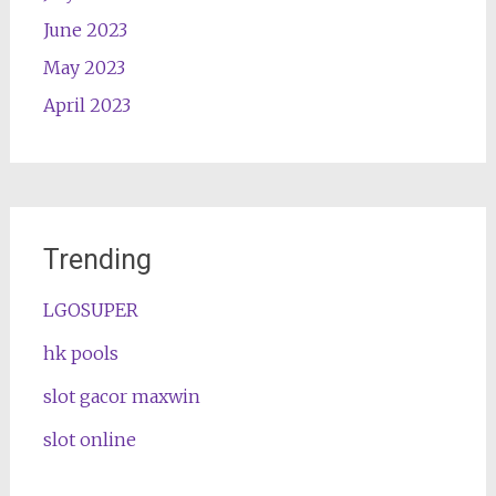
June 2023
May 2023
April 2023
Trending
LGOSUPER
hk pools
slot gacor maxwin
slot online