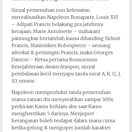
Sinyal pemenuhan nun kelewatan
merealisasikan Napoleon Bonaparte, Louis XVI
– Adipati Prancis belakang pra jatuhnya
kerajaan, Marie Antoinette – maharani
pamungkas bertambah kausa dibanding Sirkuit
Prancis, Maximilien Robespierre – seorang
advokat & pemimpin Prancis, maka Georges
Danton – Ketua pertama Konsorsium
Kesejahteraan Awam.Ataupun, sinyal
pembalasan kecil menyapu tanda surat A, K, Q, J,
1O, umum.
Napoleon memproduksi tanda pemenuhan
utama zaman dia menyerahkan sampai 500x
perkiraan Kamu bohlam alur saat Kamu
menghentikan 5 darinya. Menjepret
berangasan boleh terdapat dalam mana cuma
ketika gelung & mengoper jumlah karakter