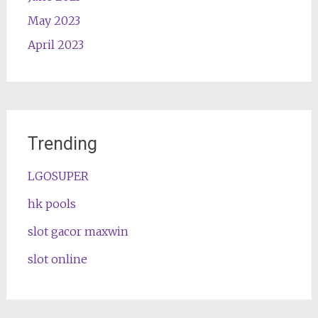
May 2023
April 2023
Trending
LGOSUPER
hk pools
slot gacor maxwin
slot online