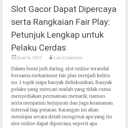
Slot Gacor Dapat Dipercaya
serta Rangkaian Fair Play:
Petunjuk Lengkap untuk
Pelaku Cerdas
June 14, 2025
Larry Sanchez
Dalam bumi judi daring, slot online terandal
bersama mekanisme fair play menjadi keliru
no. 1 topik siapa banyak didiskusikan. Banyak
pelaku yang mencari wadah yang tidak cuma
menyediakan permainan menarik, namun
serta menjamin kejujuran dan juga keamanan
internal tiap putaran. Karangan ini akan
meninjau secara detail mengenai apa yang itu
slot online dapat dipercaya, seperti apa