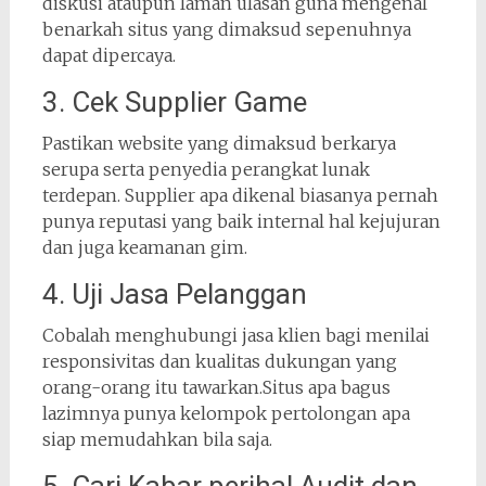
diskusi ataupun laman ulasan guna mengenal
benarkah situs yang dimaksud sepenuhnya
dapat dipercaya.
3. Cek Supplier Game
Pastikan website yang dimaksud berkarya
serupa serta penyedia perangkat lunak
terdepan. Supplier apa dikenal biasanya pernah
punya reputasi yang baik internal hal kejujuran
dan juga keamanan gim.
4. Uji Jasa Pelanggan
Cobalah menghubungi jasa klien bagi menilai
responsivitas dan kualitas dukungan yang
orang-orang itu tawarkan.Situs apa bagus
lazimnya punya kelompok pertolongan apa
siap memudahkan bila saja.