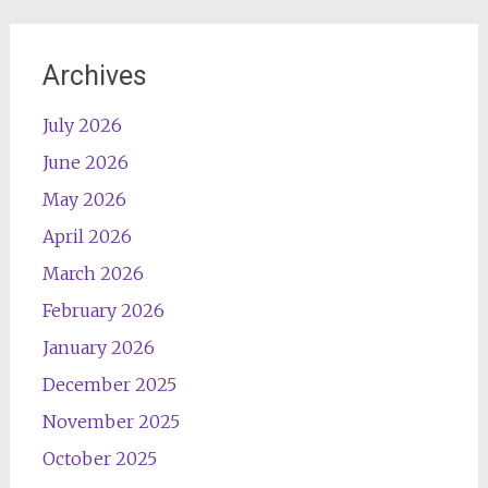
Archives
July 2026
June 2026
May 2026
April 2026
March 2026
February 2026
January 2026
December 2025
November 2025
October 2025