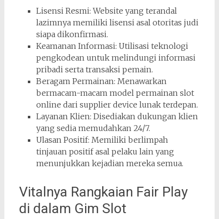
Lisensi Resmi: Website yang terandal
lazimnya memiliki lisensi asal otoritas judi
siapa dikonfirmasi.
Keamanan Informasi: Utilisasi teknologi
pengkodean untuk melindungi informasi
pribadi serta transaksi pemain.
Beragam Permainan: Menawarkan
bermacam-macam model permainan slot
online dari supplier device lunak terdepan.
Layanan Klien: Disediakan dukungan klien
yang sedia memudahkan 24/7.
Ulasan Positif: Memiliki berlimpah
tinjauan positif asal pelaku lain yang
menunjukkan kejadian mereka semua.
Vitalnya Rangkaian Fair Play
di dalam Gim Slot