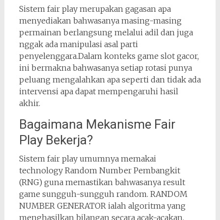
Sistem fair play merupakan gagasan apa
menyediakan bahwasanya masing-masing
permainan berlangsung melalui adil dan juga
nggak ada manipulasi asal parti
penyelenggara.Dalam konteks game slot gacor,
ini bermakna bahwasanya setiap rotasi punya
peluang mengalahkan apa seperti dan tidak ada
intervensi apa dapat mempengaruhi hasil
akhir.
Bagaimana Mekanisme Fair
Play Bekerja?
Sistem fair play umumnya memakai
technology Random Number Pembangkit
(RNG) guna memastikan bahwasanya result
game sungguh-sungguh random. RANDOM
NUMBER GENERATOR ialah algoritma yang
menghasilkan bilangan secara acak-acakan,