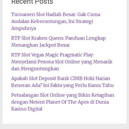
Recent Posts
Turnamen Slot Hadiah Besar: Gak Cuma
Andalan Keberuntungan, Ini Strategi
Ampuhnya
RTP Slot Kraken Queen: Panduan Lengkap
Menangkan Jackpot Besar
RTP Slot Vegas Magic Pragmatic Play:
Menyelami Pesona Slot Online yang Menarik
dan Menguntungkan
Apakah Slot Deposit Bank CIMB Hoki Harian
Beneran Ada? Ini Fakta yang Perlu Kamu Tahu
Petualangan Slot Online yang Bikin Ketagihan
dengan Netent Planet Of The Apes di Dunia
Kasino Digital