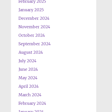
February 2025
January 2025
December 2024
November 2024
October 2024
September 2024
August 2024
July 2024
June 2024
May 2024
April 2024
March 2024
February 2024
January 2024