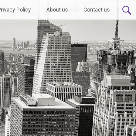
rivacy Policy
About us
Contact us