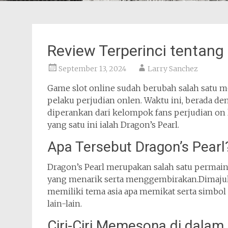
Review Terperinci tentang
September 13, 2024
Larry Sanchez
Game slot online sudah berubah salah satu 
pelaku perjudian onlen. Waktu ini, berada dem
diperankan dari kelompok fans perjudian on l
yang satu ini ialah Dragon’s Pearl.
Apa Tersebut Dragon’s Pearl
Dragon’s Pearl merupakan salah satu permai
yang menarik serta menggembirakan.Dimajuk
memiliki tema asia apa memikat serta simbol
lain-lain.
Ciri-Ciri Memesona di dalam 