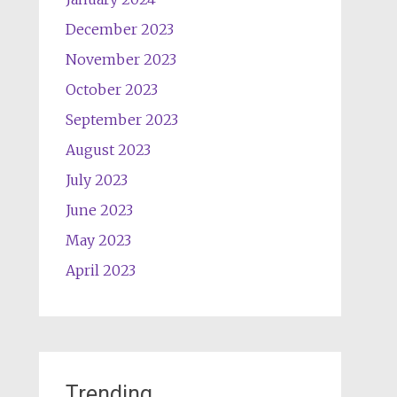
December 2023
November 2023
October 2023
September 2023
August 2023
July 2023
June 2023
May 2023
April 2023
Trending