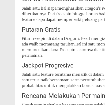
Salah satu hal siapa menghasilkan Dragon’s Pe
diberikannya. Dari freespin hingga bonus h
feature siapa dapat memperbaiki peluang pa
Putaran Gratis
Fitur freespin di dalam Dragon’s Pearl mengi
ada wajib memasang taruhan.Hal ini satu me
memunculkan dana. Freespin lazimnya diak
permainan.
Jackpot Progresive
Salah satu feature terutama menarik di dalam D
satu terus naik bersamaan serta pertumbuha
probabilitas untuk mengalahkan bonus luas 
Rencana Melakukan Permaina