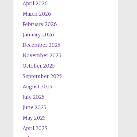
April 2026
March 2026
February 2026
January 2026
December 2025
November 2025
October 2025
September 2025
August 2025
July 2025
June 2025
May 2025
April 2025