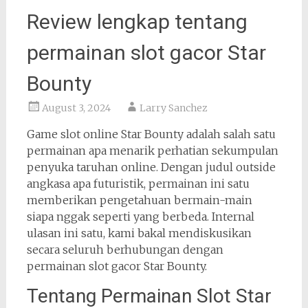
Review lengkap tentang
permainan slot gacor Star
Bounty
August 3, 2024
Larry Sanchez
Game slot online Star Bounty adalah salah satu
permainan apa menarik perhatian sekumpulan
penyuka taruhan online. Dengan judul outside
angkasa apa futuristik, permainan ini satu
memberikan pengetahuan bermain-main
siapa nggak seperti yang berbeda. Internal
ulasan ini satu, kami bakal mendiskusikan
secara seluruh berhubungan dengan
permainan slot gacor Star Bounty.
Tentang Permainan Slot Star