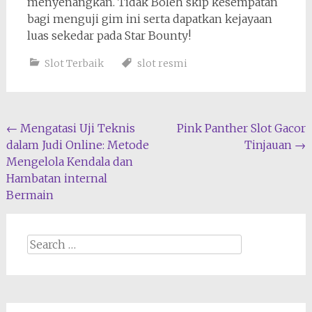
menyenangkan. Tidak Boleh skip kesempatan
bagi menguji gim ini serta dapatkan kejayaan
luas sekedar pada Star Bounty!
Slot Terbaik
slot resmi
Post
←
Mengatasi Uji Teknis
Pink Panther Slot Gacor
dalam Judi Online: Metode
Tinjauan
→
navigation
Mengelola Kendala dan
Hambatan internal
Bermain
Search
for: