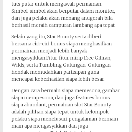
tuts putar untuk mengawali permainan.
Simbol-simbol akan berputar dalam monitor,
dan juga pelaku akan menang anugerah bila
berhasil meraih campuran lambang apa tepat.
Selain yang itu, Star Bounty serta diberi
bersama ciri-ciri bonus siapa menghasilkan
permainan menjadi lebih banyak
mengasyikkan.Fitur-fitur mirip Free Giliran,
Wilds, serta Tumbling Gulungan-Gulungan
hendak memudahkan partisipan guna
mencapai keberhasilan siapa lebih besar.
Dengan cara bermain siapa memesona, gambar
siapa mempesona, dan juga features bonus
siapa abundant, permainan slot Star Bounty
adalah pilihan siapa tepat untuk kelompok
pelaku siapa menelusuri pengalaman bermain-
main apa mengasyikkan dan juga