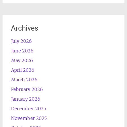
Archives
July 2026
June 2026
May 2026
April 2026
March 2026
February 2026
January 2026
December 2025
November 2025