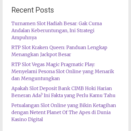
Recent Posts
Turnamen Slot Hadiah Besar: Gak Cuma
Andalan Keberuntungan, Ini Strategi
Ampuhnya
RTP Slot Kraken Queen: Panduan Lengkap
Menangkan Jackpot Besar
RTP Slot Vegas Magic Pragmatic Play:
Menyelami Pesona Slot Online yang Menarik
dan Menguntungkan
Apakah Slot Deposit Bank CIMB Hoki Harian
Beneran Ada? Ini Fakta yang Perlu Kamu Tahu
Petualangan Slot Online yang Bikin Ketagihan
dengan Netent Planet Of The Apes di Dunia
Kasino Digital