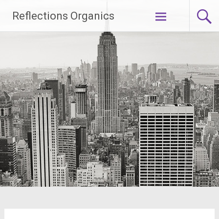
Skip
Reflections Organics
to
content