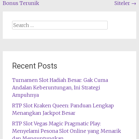
Bonus Terunik
Siteler
→
navigation
Search
for:
Recent Posts
Turnamen Slot Hadiah Besar: Gak Cuma
Andalan Keberuntungan, Ini Strategi
Ampuhnya
RTP Slot Kraken Queen: Panduan Lengkap
Menangkan Jackpot Besar
RTP Slot Vegas Magic Pragmatic Play:
Menyelami Pesona Slot Online yang Menarik
dan Menguntungkan