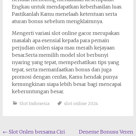
Engkau untuk mendapatkan keberhasilan luas.
Pastikanlah Kamu menelaah ketentuan serta
aturan bonus sebelum mengklaimnya.
Mengerti variasi slot online gacor merupakan
masalah apa esensial kepada para pemain
perjudian onlen siapa mau meraih kejayaan
besar.Serta memilih model slot berbunyi
nyaring yang tepat, memperhatikan tips yang
tepat, serta memanfaatkan bonus dan juga
promosi dengan cerdas, Kamu hendak punya
kemungkinan siapa lebih besar bagi mencapai
keberuntungan besar.
Slot Indonesia
slot online 2024
Post
←
Slot Onlen bersama Ciri
Deneme Bonusu Veren