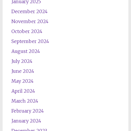
January 2025
December 2024
November 2024
October 2024
September 2024
August 2024
July 2024
June 2024
May 2024
April 2024
March 2024
February 2024
January 2024
December 2023