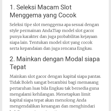
1. Seleksi Macam Slot
Menggema yang Cocok
Seleksi tipe slot menggema apa sesuai dengan
style permainan Anda.Tiap model slot gacor
punya karakter dan juga probabilitas kejayaan
siapa lain. Tentukan model slot yang cocok
serta kepandaian dan juga rencana Engkau.
2. Mainkan dengan Modal siapa
Tepat
Mainkan slot gacor dengan kapital siapa pantas.
Tidak Boleh sangat berambisi bagi memasang
pertaruhan luas bila Engkau tak bersedia guna
mengalami kehilangan. Menetapkan limit
kapital siapa tepat akan menolong Anda
mengendalikan keuangan dan menghindari