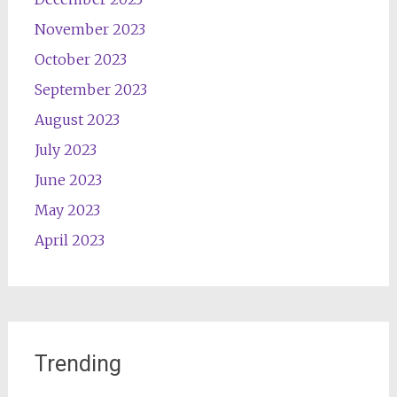
November 2023
October 2023
September 2023
August 2023
July 2023
June 2023
May 2023
April 2023
Trending