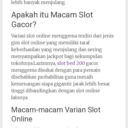
lebih banyak menjulang.
Apakah itu Macam Slot
Gacor?
Variasi slot online menggema terdiri dari jenis
gim slot online yang memiliki taraf
keberhasilan yang menjulang dan sering
menyampaikan jackpot bagi sekumpulan
tokohnya.Lazimnya,
slot bed 200
gacor
menggema disukai dengan para pemain
disebabkan probabilitas guna meraih
kemenangan siapa gigantic jarak lebih besar
tinggi dibandingkan dengan slot online
lainnya.
Macam-macam Varian Slot
Online