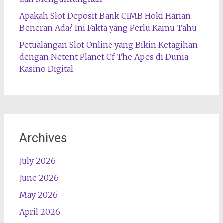
Apakah Slot Deposit Bank CIMB Hoki Harian
Beneran Ada? Ini Fakta yang Perlu Kamu Tahu
Petualangan Slot Online yang Bikin Ketagihan
dengan Netent Planet Of The Apes di Dunia
Kasino Digital
Archives
July 2026
June 2026
May 2026
April 2026