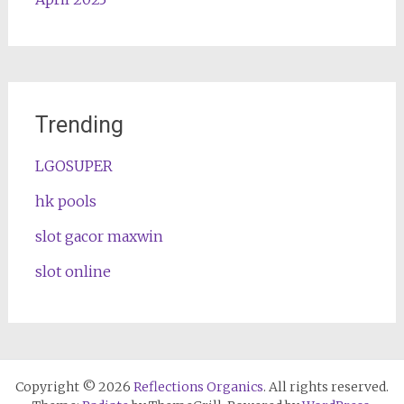
Trending
LGOSUPER
hk pools
slot gacor maxwin
slot online
Copyright © 2026
Reflections Organics
. All rights reserved.