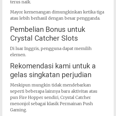
terus naik.
Mayor kemenangan dimungkinkan ketika tiga
atau lebih berhasil dengan besar pengganda.
Pembelian Bonus untuk
Crystal Catcher Slots
Di luar Inggris, pengguna dapat memilih
elemen.
Rekomendasi kami untuk a
gelas singkatan perjudian
Meskipun mungkin tidak mendebarkan
seperti beberapa lainnya baru aktivitas atau
pun Fire Hopper sendiri, Crystal Catcher
menonjol sebagai klasik Permainan Push
Gaming.