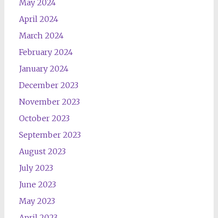
May 2024
April 2024
March 2024
February 2024
January 2024
December 2023
November 2023
October 2023
September 2023
August 2023
July 2023
June 2023
May 2023
April 2023