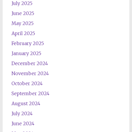
July 2025
June 2025
May 2025
April 2025
February 2025
January 2025
December 2024
November 2024
October 2024
September 2024
August 2024
July 2024
June 2024