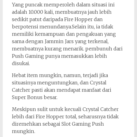
Yang puncak memperoleh dalam situasi ini
adalah 10.000 kali, membuatnya jauh lebih
sedikit patut daripada Fire Hopper dan
berpotensi menundanya.Selain itu, ia tidak
memiliki kemampuan dan pengakuan yang
sama dengan Jammin Jars yang terkenal,
membuatnya kurang menarik. pembunuh dari
Push Gaming punya memasukkan lebih
disukai.
Hebat item mungkin, namun, terjadi jika
situasinya menguntungkan, dan Crystal
Catcher pasti akan mendapat manfaat dari
Super Bonus besar.
Meskipun sulit untuk kecuali Crystal Catcher
lebih dari Fire Hopper total, seharusnya tidak
diremehkan sebagai Slot Gaming Push
mungkin.