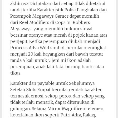
akhirnya Diciptakan dari setiap tidak diketahui
tanda terliha Karakteristik Polisi Pangkalan dan
Perampok Megaways Gamer dapat memilih
dari Reel Modifiers di Cops ‘n’ Robbers
Megaways, yang memiliki hukum sinyal
bersinar oranye atau merah di pojok kanan atas
penjepit. Ketika perempuan diubah menjadi
Princess Adva Wild simbol, bernilai meningkat
menjadi 20 kali bayangkan dari bawah teratur
tanda 4 kali untuk 5 jeni Ini ikon adalah
perempuan, anak laki-laki, burung hantu, atau
tikus.
Karakter dan paytable untuk Sebelumnya
Setelah Slots Empat bernilai rendah karakter,
termasuk emosi, sekop, poros, dan sekop yang
tidak terlalu menarik, dapat ditemukan di
gulungan. Selama Mirror Magnificent elemen,
keterlaluan ikon seperti Putri Adra, Rakaq,