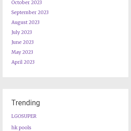
October 2023
September 2023
August 2023
July 2023
June 2023
May 2023
April 2023
Trending
LGOSUPER
hk pools