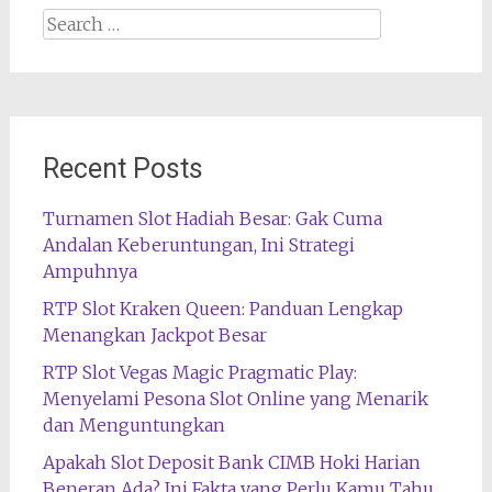
Search
for:
Recent Posts
Turnamen Slot Hadiah Besar: Gak Cuma
Andalan Keberuntungan, Ini Strategi
Ampuhnya
RTP Slot Kraken Queen: Panduan Lengkap
Menangkan Jackpot Besar
RTP Slot Vegas Magic Pragmatic Play:
Menyelami Pesona Slot Online yang Menarik
dan Menguntungkan
Apakah Slot Deposit Bank CIMB Hoki Harian
Beneran Ada? Ini Fakta yang Perlu Kamu Tahu