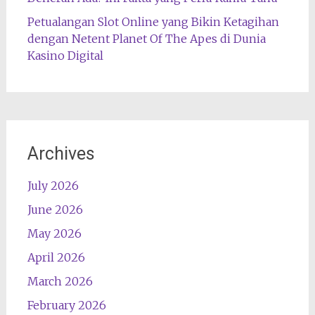
Petualangan Slot Online yang Bikin Ketagihan
dengan Netent Planet Of The Apes di Dunia
Kasino Digital
Archives
July 2026
June 2026
May 2026
April 2026
March 2026
February 2026