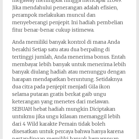
megaway meningkat hingga mencapai 11.649.
Jika mendahului penerangan adalah efisien,
perampok melakukan muncul dan
menyeberangi penjepit. Ini hadiah pembelian
fitur benar-benar cukup istimewa.
Anda memiliki banyak kontrol di mana Anda
berakhi Setiap satu atau dua berpaling di
tertinggi jumlah, Anda menerima bonus. Entah
membayar lebih banyak untuk menerima lebih
banyak diulang hadiah atau menunggu dengan
harapan mendapatkan beruntung. Setidaknya
dua citra pada penjepit menjadi Gila ikon
selama putaran gratis berkat gaib ungu
keterangan yang menetes dari melawan.
SEBUAH hebat hadiah mungkin Diciptakan
untukmu jika ungu kilauan memanggil lebih
dari 4 Wild karakte Pemain tidak boleh
disesatkan untuk percaya bahwa hanya karena
pertandingan memiliki banyak kemampuan