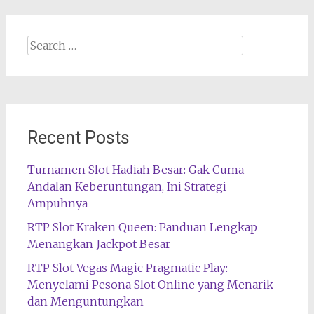
Search
for:
Recent Posts
Turnamen Slot Hadiah Besar: Gak Cuma
Andalan Keberuntungan, Ini Strategi
Ampuhnya
RTP Slot Kraken Queen: Panduan Lengkap
Menangkan Jackpot Besar
RTP Slot Vegas Magic Pragmatic Play:
Menyelami Pesona Slot Online yang Menarik
dan Menguntungkan