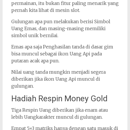
permainan, itu bukan fitur paling menarik yang
pernah kita lihat di mesin slot.
Gulungan apa pun melakukan berisi Simbol
Uang Emas, dan masing-masing memiliki
simbol unik bernilai.
Emas apa saja Penghasilan tanda di dasar gim
bisa muncul sebagai ikon Uang Api pada
putaran acak apa pun.
Nilai uang tanda mungkin menjadi segera
diberikan jika ikon Uang Api muncul di
gulungan.
Hadiah Respin Money Gold
Tiga Respin Uang diberikan jika enam atau
lebih Uangkarakter muncul di gulungan.
Empat 5×3 matriks hanya dengan satu masuk di