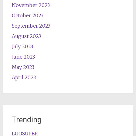
November 2023
October 2023
September 2023
August 2023
July 2023
June 2023
May 2023
April 2023
Trending
LGOSUPER