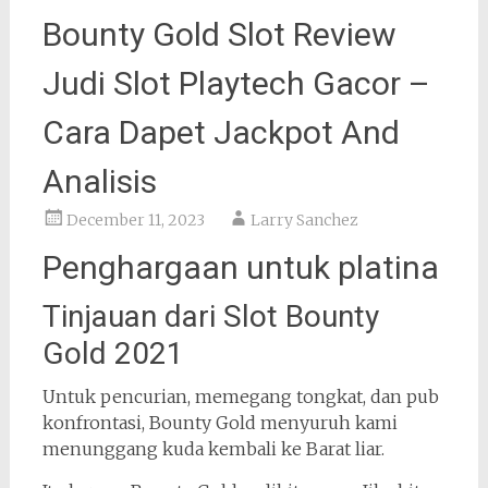
Bounty Gold Slot Review
Judi Slot Playtech Gacor –
Cara Dapet Jackpot And
Analisis
December 11, 2023
Larry Sanchez
Penghargaan untuk platina
Tinjauan dari Slot Bounty
Gold 2021
Untuk pencurian, memegang tongkat, dan pub
konfrontasi, Bounty Gold menyuruh kami
menunggang kuda kembali ke Barat liar.