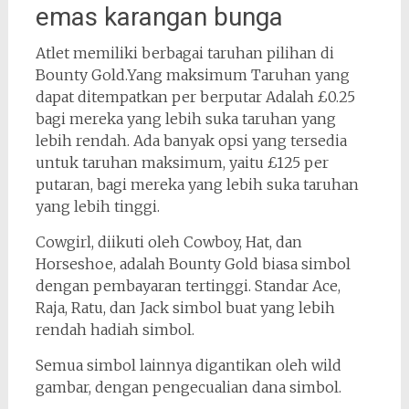
emas karangan bunga
Atlet memiliki berbagai taruhan pilihan di
Bounty Gold.Yang maksimum Taruhan yang
dapat ditempatkan per berputar Adalah £0.25
bagi mereka yang lebih suka taruhan yang
lebih rendah. Ada banyak opsi yang tersedia
untuk taruhan maksimum, yaitu £125 per
putaran, bagi mereka yang lebih suka taruhan
yang lebih tinggi.
Cowgirl, diikuti oleh Cowboy, Hat, dan
Horseshoe, adalah Bounty Gold biasa simbol
dengan pembayaran tertinggi. Standar Ace,
Raja, Ratu, dan Jack simbol buat yang lebih
rendah hadiah simbol.
Semua simbol lainnya digantikan oleh wild
gambar, dengan pengecualian dana simbol.